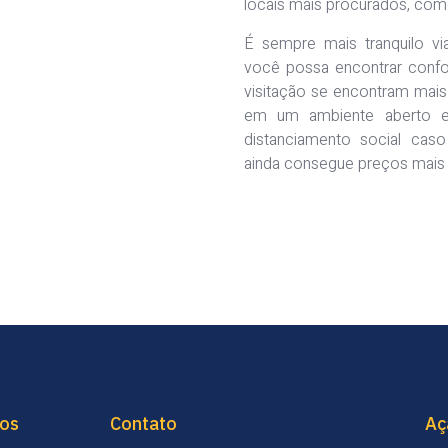
locais mais procurados, com
É sempre mais tranquilo vi
você possa encontrar confo
visitação se encontram mais
em um ambiente aberto e
distanciamento social cas
ainda consegue preços mais
ços
Contato
Aç